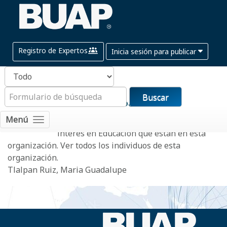
Registro de Expertos
Inicia sesión para publicar
Buscar
Facultad de Psicología
Menú
Aquí están las personas que tengan
interés en
Educación
que están en esta
organización.
Ver todos los individuos de esta
organización.
Tlalpan Ruiz, Maria Guadalupe