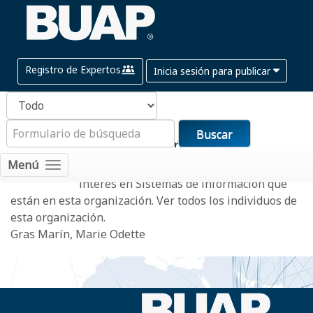
Registro de Expertos
Inicia sesión para publicar
Buscar
Facultad de Ingeniería
Menú
Aquí están las personas que tengan
interés en
Sistemas de información
que
están en esta organización.
Ver todos los individuos de
esta organización.
Gras Marín, Marie Odette