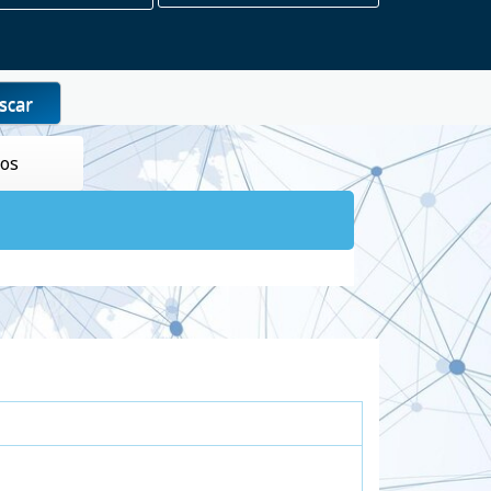
scar
tos