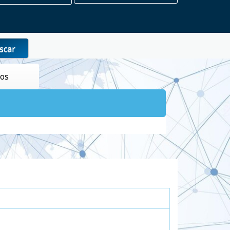
scar
tos