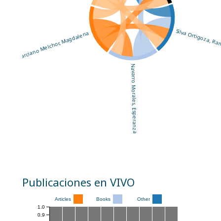
Silva Ortigoza, R
Marciano Melchor, Magdalena
Navarro Morales, Esperanza
Publicaciones en VIVO
Articles
Books
Other
1.0
0.9