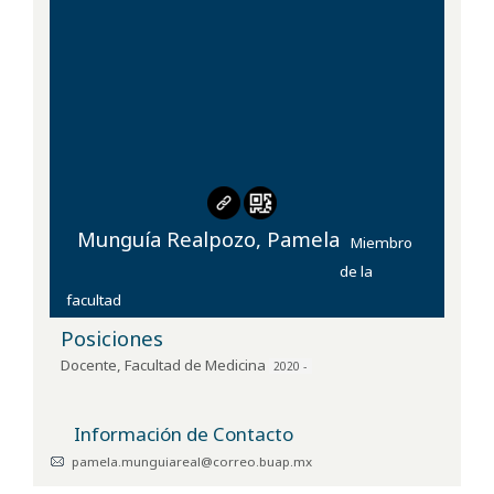
Munguía Realpozo, Pamela
Miembro
de la
facultad
Posiciones
Docente
,
Facultad de Medicina
2020 -
Información de Contacto
pamela.munguiareal@correo.buap.mx