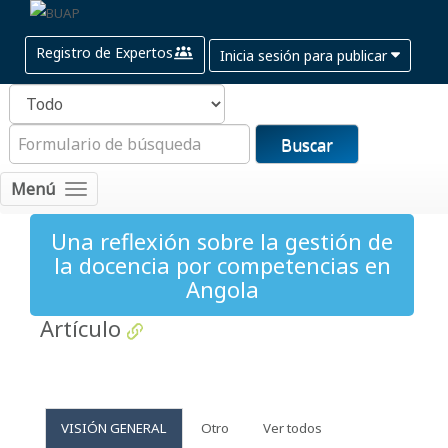
Registro de Expertos
Inicia sesión para publicar
Buscar
Menú
Una reflexión sobre la gestión de
la docencia por competencias en
Angola
Artículo
VISIÓN GENERAL
Otro
Ver todos