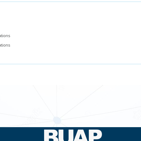
ations
ations