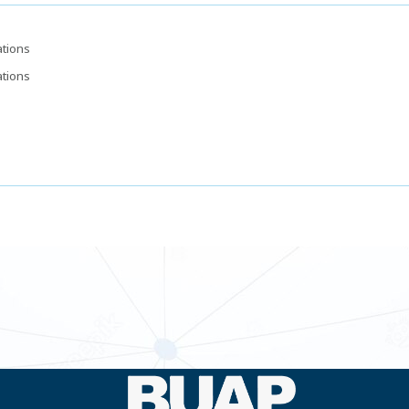
ations
ations