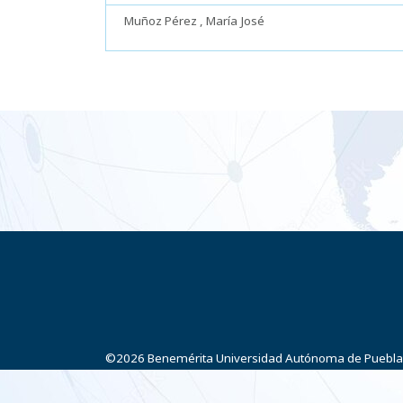
Muñoz Pérez , María José
©2026
Benemérita Universidad Autónoma de Puebla