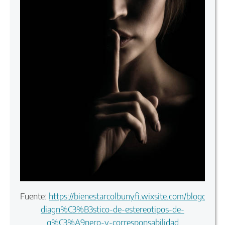
Fuente:
https://bienestarcolbunyfi.wixsite.com/blogcalida
diagn%C3%B3stico-de-estereotipos-de-
g%C3%A9nero-y-corresponsabilidad