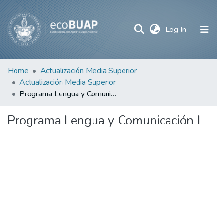
(current)
Log In
Communities
Home
Actualización Media Superior
&
Actualización Media Superior
Collections
Programa Lengua y Comunicación I
All of DSpace
Programa Lengua y Comunicación I
Statistics