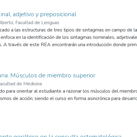
nal, adjetivo y preposicional
lberto
;
Facultad de Lenguas
ado a las estructuras de tres tipos de sintagmas en campo de la 
enfoca en la identificación de los sintagmas nominales, adjetivale
s. A través de este REA encontrarán una introducción donde pri
Posteriormente, brindamos videos explicativos por cada uno de di
 cada explicación, encontrarán ejercicios de práctica. Finalment
a. Músculos de miembro superior
acultad de Medicina
do para orientar al estudiante a razonar los músculos del miembro 
smos de acción; siendo el curso en forma asincrónica para desarro
ente geriátrico en la consulta estomatológica