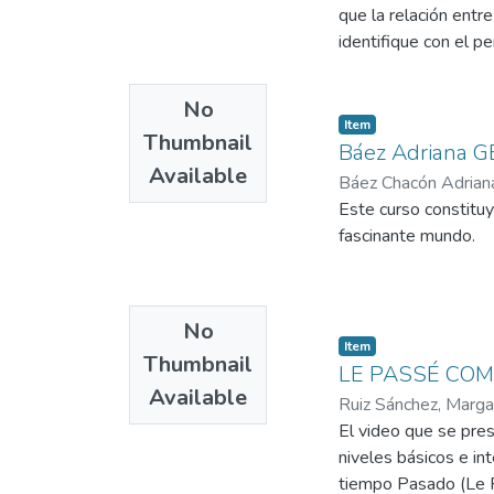
que la relación entr
identifique con el p
No
Item
Thumbnail
Báez Adriana 
Available
Báez Chacón Adrian
Este curso constituy
fascinante mundo.
No
Item
Thumbnail
LE PASSÉ COM
Available
Ruiz Sánchez, Marga
El video que se pres
niveles básicos e in
tiempo Pasado (Le P