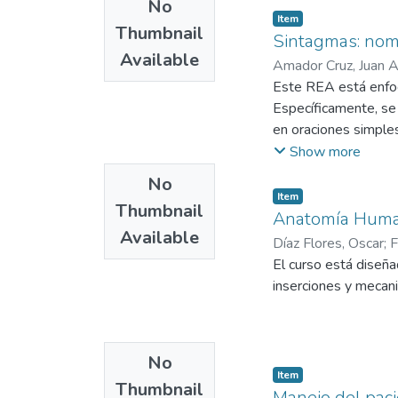
No
Item
Thumbnail
Sintagmas: nomi
Available
Amador Cruz, Juan A
Este REA está enfoc
Específicamente, se 
en oraciones simple
sintagma y núcleo. 
Show more
ejemplos. Después de
No
evaluación.
Item
Thumbnail
Anatomía Human
Available
Díaz Flores, Oscar
;
F
El curso está diseña
inserciones y mecani
No
Item
Thumbnail
Manejo del paci