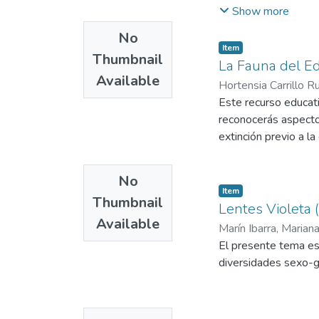
artículos etc., para
Show more
éste REA se aporta 
No
buena compresión de
Item
Thumbnail
videos, canciones ej
La Fauna del Ed
Available
ARTÍCULO SOBRE LA
Hortensia Carrillo Ru
puntuación en la Pr
Este recurso educati
reconocerás aspecto
extinción previo a l
No
Item
Thumbnail
Lentes Violeta 
Available
Marín Ibarra, Marian
El presente tema es 
diversidades sexo-g