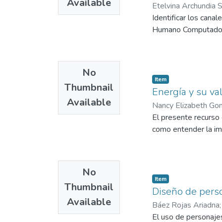
Available
Etelvina Archundia S
Identificar los canal
Humano Computado
No
Item
Thumbnail
Energía y su va
Available
Nancy Elizabeth Gon
El presente recurso 
como entender la imp
No
Item
Thumbnail
Diseño de pers
Available
Báez Rojas Ariadna
El uso de personajes