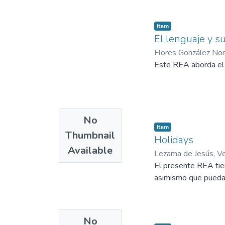
Item
El lenguaje y s
Flores González No
Este REA aborda el l
No
Item
Thumbnail
Holidays
Available
Lezama de Jesús, Ve
El presente REA tie
asimismo que puedan 
No