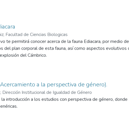
 que respondan los alumnos por escrito a preguntas que tienen que
también la utilización de los tiempos antes mencionados de una 
 los alumnos. En este trabajo se aporta una variedad de materia
ercicios para llevarlos a cabo en clase, reforzar los temas en t
iacara
 PRONUNCIACIÓN EN FRANCÉS Y EN INGLÉS). Por otro lado, 
iz
;
Facultad de Ciencias Biologicas
oducción escrita y le DESCRIPTEURS DELF A2 de la Producción O
vo te permitirá conocer acerca de la fauna Ediacara, por medio de
s del plan corporal de esta fauna, así como aspectos evolutivos 
a explosión del Cámbrico.
(Acercamiento a la perspectiva de género).
a
;
Dirección Institucional de Igualdad de Género
la introducción a los estudios con perspectiva de género, donde a
enéricas.