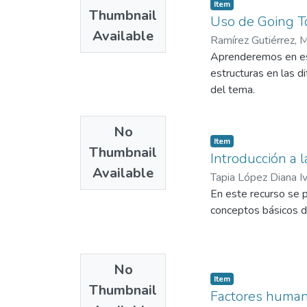
Item
Thumbnail
Uso de Going T
Available
Ramírez Gutiérrez, M
Aprenderemos en est
estructuras en las d
del tema.
No
Item
Thumbnail
Introducción a 
Available
Tapia López Diana I
En este recurso se 
conceptos básicos d
No
Item
Thumbnail
Factores huma