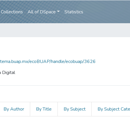
Collections
All of DSpace
Statistics
sistema.buap.mx/ecoBUAP/handle/ecobuap/3626
 Digital
By Author
By Title
By Subject
By Subject Cat