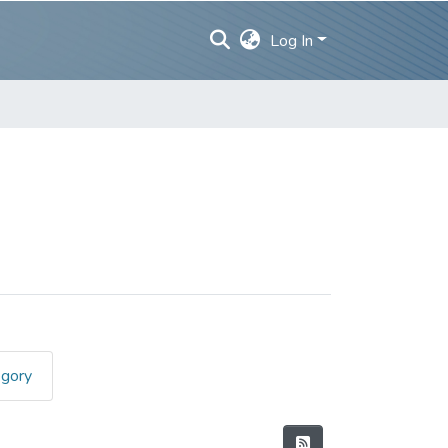
Log In
egory