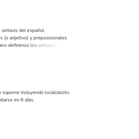
sintaxis del español.
s (o adjetivo) y preposicionales
mero definimos los conceptos de
chos sintagmas con varios
e, encontrarán una sección de
superior incluyendo localización,
llarse en 8 días.