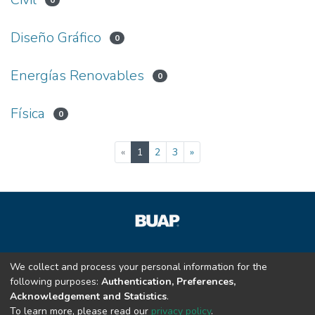
0
Diseño Gráfico
0
Energías Renovables
0
Física
0
(current)
«
1
2
3
»
© Benemeríta Universidad Autónoma de Puebla
|
We collect and process your personal information for the
Vicerrectoría de Docencia
|
Dirección de Educación
following purposes:
Authentication, Preferences,
Superior
|
Acerca de
|
Condiciones de uso
Acknowledgement and Statistics
.
To learn more, please read our
privacy policy
.