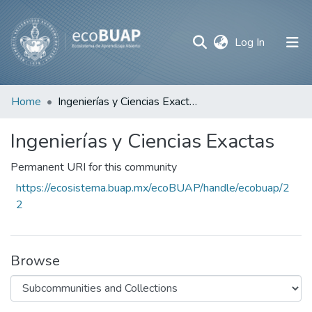
(current)
Log In
Communities
Home
Ingenierías y Ciencias Exactas
&
Collections
Ingenierías y Ciencias Exactas
All of DSpace
Permanent URI for this community
https://ecosistema.buap.mx/ecoBUAP/handle/ecobuap/2
Statistics
2
Browse